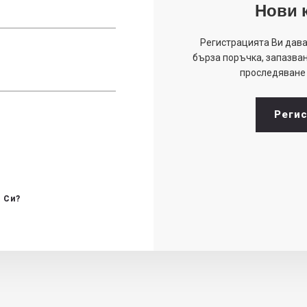
Нови 
Регистрацията Ви дава
бърза поръчка, запазван
проследяване 
Реги
 Си?