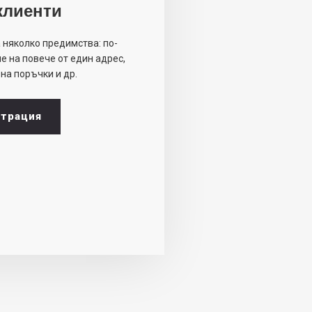
клиенти
 няколко предимства: по-
е на повече от един адрес,
на поръчки и др.
страция