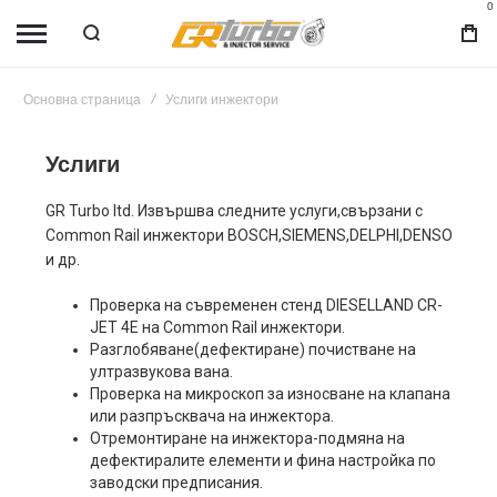
0
Основна страница
Услиги инжектори
Услиги
GR Turbo ltd. Извършва следните услуги,свързани с
Common Rail инжектори BOSCH,SIEMENS,DELPHI,DENSO
и др.
Проверка на съвременен стенд DIESELLAND CR-
JET 4E на Common Rail инжектори.
Разглобяване(дефектиране) почистване на
ултразвукова вана.
Проверка на микроскоп за износване на клапана
или разпръсквача на инжектора.
Отремонтиране на инжектора-подмяна на
дефектиралите елементи и фина настройка по
заводски предписания.