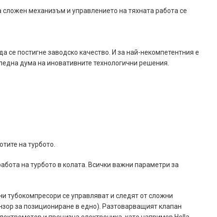
а сложен механизъм и управлението на тяхната работа се
а се постигне заводско качество. И за най-некомпетентния е
оследна дума на иновативните технологични решения.
тите на турбото.
абота на турбото в колата. Всички важни параметри за
ни тубокомпресори се управляват и следят от сложни
ензор за позициониране в едно). Разтоварващият клапан