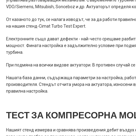
управлява разтоварващия механизъм. Съвременните турбини пр
VDO/Siemens, Mitsubish, Sonceboz и др. Актуаторът определя к
От казаното до тук, се налага изводът, че за да работи правил
на нашия стенд-Cimat Turbo Test Expert.
Електронните също дават дефекти - най-често срещаме разбит
мощност. Фината настройка е задължително условие при подмяна
турбина.
При подмяна на всички видове актуатори. В противен случай се
Нашата база данни, съдържаща параметри за настройка, работа
производителя. Стендът отчита умора на актуатора, износени 
правилна настройка.
ТЕСТ ЗА КОМПРЕСОРНА М
Нашият стенд измерва и сравнява произведения дебит въздух о