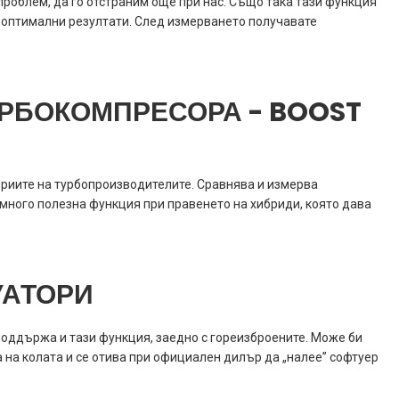
 проблем, да го отстраним още при нас. Също така тази функция
а оптимални резултати. След измерването получавате
УРБОКОМПРЕСОРА - BOOST
ориите на турбопроизводителите. Сравнява и измерва
 много полезна функция при правенето на хибриди, която дава
УАТОРИ
 поддържа и тази функция, заедно с гореизброените. Може би
ра на колата и се отива при официален дилър да „налее” софтуер