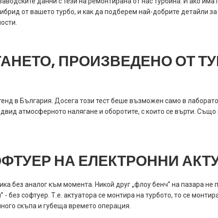
заводските данни с тези на ремонтирана от нас турбина. И ако има
хибрид от вашето турбо, и как да подберем най-добрите детайли з
ости.
ГАНЕТО, ПРОИЗВЕДЕНО ОТ Т
енд в България. Досега този тест беше възможен само в лаборат
двид атмосферното налягане и оборотите, с които се върти. Също
ОФТУЕР НА ЕЛЕКТРОННИ АКТ
ника без аналог към момента. Никой друг „флоу бенч” на пазара не
 - без софтуер. Т.е. актуатора се монтира на турбото, то се монти
 много скъпа и губеща времето операция.