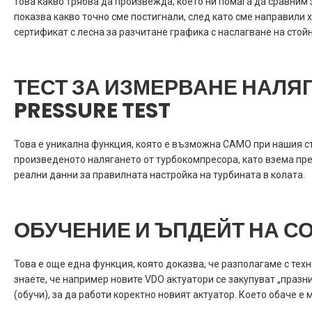
това какво трябва да произвежда, което ни помага да сравним 
показва какво точно сме постигнали, след като сме направили 
сертификат с лесна за разчитане графика с наслагване на стойн
ТЕСТ ЗА ИЗМЕРВАНЕ НАЛЯ
PRESSURE TEST
Това е уникална функция, която е възможна САМО при нашия ст
произведеното налягането от турбокомпресора, като взема пре
реални данни за правилната настройка на турбината в колата.
ОБУЧЕНИЕ И ЪПДЕЙТ НА С
Това е още една функция, която доказва, че разполагаме с тех
знаете, че например новите VDO актуатори се закупуват „празни”
(обучи), за да работи коректно новият актуатор. Което обаче е