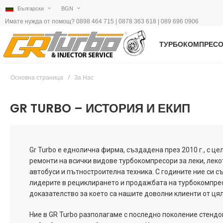
Български
BGN
Имате нужда от помощ? 0898 464 715 | 0878 363 618 | 089 696 0906
ТУРБОКОМПРЕС
Основна страница
За Нас
GR TURBO – ИСТОРИЯ И ЕКИП
Gr Turbo e еднолична фирма, създадена през 2010 г., с ц
ремонти на всички видове турбокомпресори за леки, лек
автобуси и пътностроителна техника. С годините ние си 
лидерите в рециклирането и продажбата на турбокомпре
доказателство за което са нашите доволни клиенти от цял
Ние в GR Turbo разполагаме с последно поколение стендо