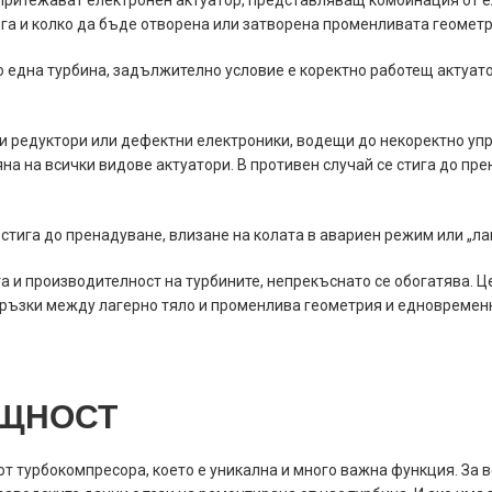
итежават електронен актуатор, представляващ комбинация от еле
ога и колко да бъде отворена или затворена променливата геометр
но една турбина, задължително условие е коректно работещ актуато
и редуктори или дефектни електроники, водещи до некоректно упр
 на всички видове актуатори. В противен случай се стига до пре
 стига до пренадуване, влизане на колата в авариен режим или „ла
 и производителност на турбините, непрекъснато се обогатява. 
връзки между лагерно тяло и променлива геометрия и едновременн
ОЩНОСТ
т турбокомпресора, което е уникална и много важна функция. За 