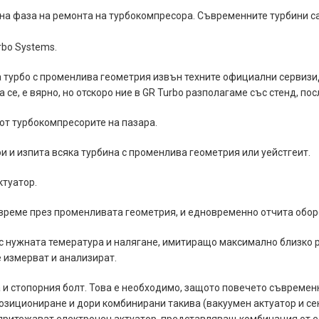
айна фаза на ремонта на турбокомпресора. Съвременните турбини с
urbo Systems.
а турбо с променлива геометрия извън техните официални сервизид
 се, е вярно, но отскоро ние в GR Turbo разполагаме със стенд, п
от турбокомпресорите на пазара.
рои и изпита всяка турбина с променлива геометрия или уейстгеит.
ктуатор.
време през променливата геометрия, и едновременно отчита оборо
с нужната темература и налягане, имитиращо максимално близко р
е измерват и анализират.
а и стопорния болт. Това е необходимо, защото повечето съвремен
позициониране и дори комбинирани такива (вакуумен актуатор и с