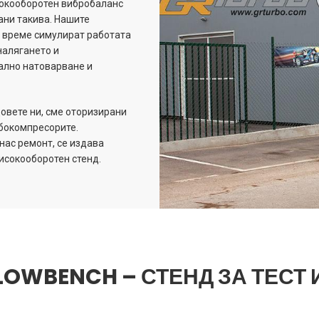
сокооборотен вибробаланс
ани такива. Нашите
но време симулират работата
налягането и
мално натоварване и
овете ни, сме оторизирани
рбокомпресорите.
нас ремонт, се издава
исокооборотен стенд.
FLOWBENCH – СТЕНД ЗА ТЕСТ