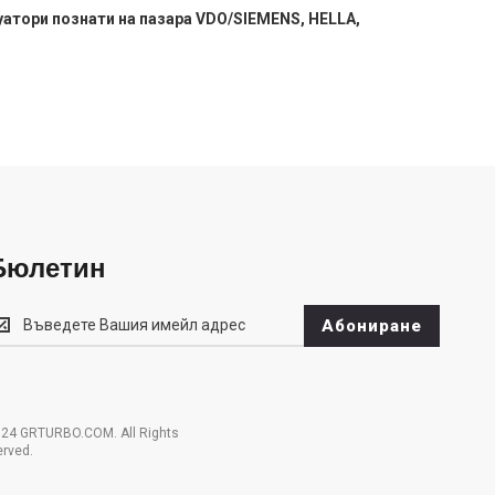
уатори познати на пазара VDO/SIEMENS, HELLA,
Бюлетин
юлетин
Абониране
24 GRTURBO.COM. All Rights
rved.