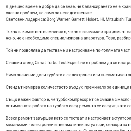
В днешно време е добре да се знае, че балансирането не е кр
оказва проблем, но само за неподготвените.
Световни лидери са: Borg Warner, Garrett, Holset, IHI, Mitsubishi T
Тяхното компетентно мнение е, че не е възможно при ремонт н
ясно, че е необходима специализирана апаратура. Това, разбира
Той ни позволява да тестваме и настройваме по-голямата част 
С нашия стенд Cimat Turbo Test Expert не е проблем да се наст
Няма значение дали турбото е с електронен или пневматичен а
Стендът измерва количеството въздух, преминало за единица 
Също важен фактор е, че турбокомпресорът се смазва с масло 
оптималната работа на турбото след ремонта се следят, като с
Всеки ремонт завършва като се тестват и настройват актуатор
механизми - електронни и пневматични актуатори, сензори за 