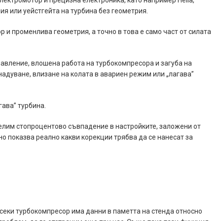
ктромотор и прецизна електроника, като например Hella,
ия или уейстгейта на турбина без геометрия.
р и променлива геометрия, а точно в това е само част от силата
авление, влошена работа на турбокомпресора и загуба на
надуване, влизане на колата в авариен режим или „лагава”
гава” турбина.
Целим стопроцентово съвпадение в настройките, заложени от
о показва реално какви корекции трябва да се нанесат за
всеки турбокомпресор има данни в паметта на стенда относно