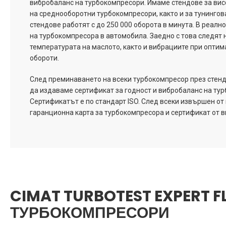
вибробаланс на турбокомпресори. Имаме стендове за ви
на среднооборотни турбокомпресори, както и за тунингов
стендове работят с до 250 000 оборота в минута. В реал
на турбокомпресора в автомобила. Заедно с това следят 
температурата на маслото, както и вибрациите при опти
обороти.
След преминаването на всеки турбокомпресор през стенд
да издаваме сертификат за годност и вибробаланс на ту
Сертификатът е по стандарт ISO. След всеки извършен от 
гаранционна карта за турбокомпресора и сертификат от в
CIMAT TURBOTEST EXPERT 
ТУРБОКОМПРЕСОРИ