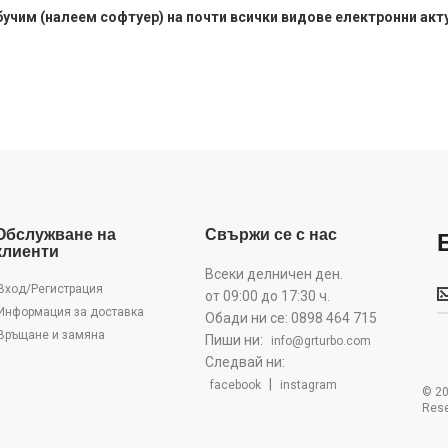
бучим (налеем софтуер) на почти всички видове електронни акт
Обслужване на
Свържи се с нас
клиенти
Всеки делничен ден.
Б
Вход/Регистрация
от 09:00 до 17:30 ч.
Информация за доставка
Обади ни се: 0898 464 715
Връщане и замяна
Пиши ни:
info@grturbo.com
Следвай ни:
|
facebook
instagram
© 20
Rese