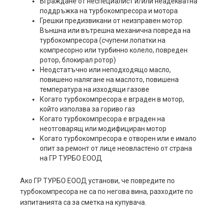
Вграждане от неспециалист и/или неадекватна
поддръжка на турбокомпресора и мотора
Грешки предизвикани от неизправен мотор.
Външна или вътрешна механична повреда на
турбокомпресора (счупени лопатки на
компресорно или турбинно колело, повреден
ротор, блокирал ротор)
Неодстатъчно или неподходящо масло,
повишено налягане на маслото, повишена
температура на изходящи газове
Когато турбокомпресора е вграден в мотор,
който използва за гориво газ
Когато турбокомпресора е вграден на
неотговарящ или модифициран мотор
Когато турбокомпресора е отворен или е имало
опит за ремонт от лице неовластено от страна
на ГР ТУРБО ЕООД
Ако ГР ТУРБО ЕООД установи, че повредите по
турбокомпресора не са по негова вина, разходите по
изпитанията са за сметка на купувача.