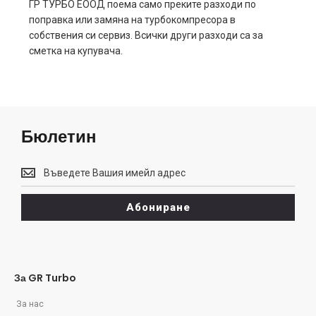
ГР ТУРБО ЕООД поема само преките разходи по
поправка или замяна на турбокомпресора в
собствения си сервиз. Всички други разходи са за
сметка на купувача.
Бюлетин
Бюлетин
Абониране
За GR Turbo
За нас