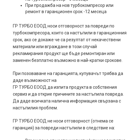
При продажба на нов турбокомпресор или
ремонт в гаранционен срок -12 месеца
ГР ТУРБО ЕООД носи отговорност за повреди по
турбокомпресора, които са настъпили в гаранционния
срок, ако се докаже че са резултат от некачествени
материали или вграждане в този случай
рекламирания продукт ще бъде ремонтиран или
заменен безплатно възможно в най-кратки срокове.
При позоваване на гаранцията, купувачът трябва да
даде възможност на
ГР ТУРБО ЕООД да изпита продукта в собствения
сервиз и да открие причините за настъпила повреда.
Да даде всичката налична информация свързана с
настъпилия проблем.
ГР ТУРБО ЕООД не носи отговорност (отнема се
гаранция) за повреди настъпили в следствие на: