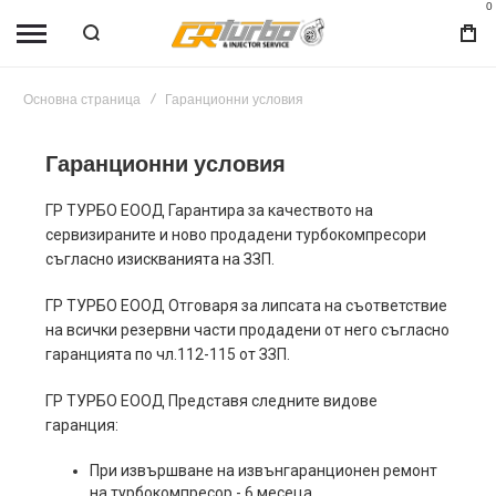
0
Основна страница
Гаранционни условия
Гаранционни условия
ГР ТУРБО ЕООД Гарантира за качеството на
сервизираните и ново продадени турбокомпресори
съгласно изискванията на ЗЗП.
ГР ТУРБО ЕООД Отговаря за липсата на съответствие
на всички резервни части продадени от него съгласно
гаранцията по чл.112-115 от ЗЗП.
ГР ТУРБО ЕООД Представя следните видове
гаранция:
При извършване на извънгаранционен ремонт
на турбокомпресор - 6 месеца