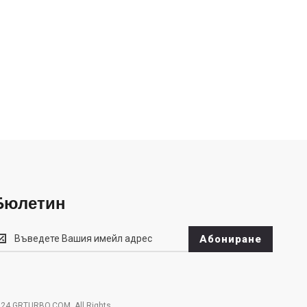
Бюлетин
юлетин
Абониране
24 GRTURBO.COM. All Rights