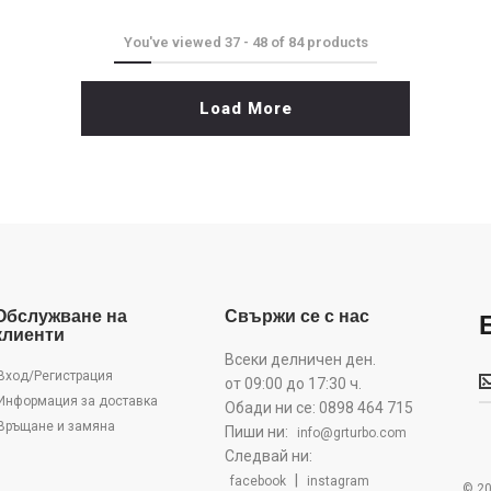
You've viewed
37
-
48
of
84
products
Load More
Обслужване на
Свържи се с нас
клиенти
Всеки делничен ден.
Б
Вход/Регистрация
от 09:00 до 17:30 ч.
Информация за доставка
Обади ни се: 0898 464 715
Връщане и замяна
Пиши ни:
info@grturbo.com
Следвай ни:
|
facebook
instagram
© 20