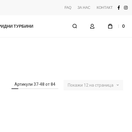
FAQ
ЗА НАС
КОНТАКТ
facebo
ins
РИДНИ ТУРБИНИ
0
My Account
Артикули
37
-
48
от
84
Покажи
12
на страница